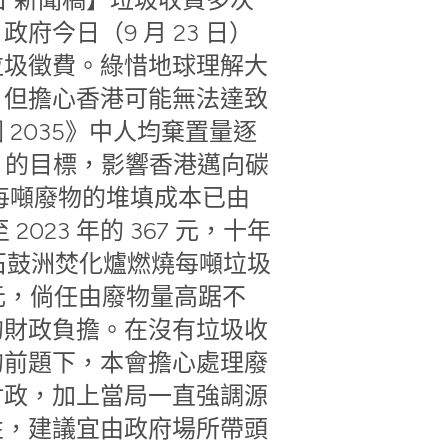
府今日（9 月 23 日）
垃圾徵費。綠惜地球理解大
，但擔心香港可能無法達致
 2035》中人均棄置量逐
5% 的目標，影響香港邁向碳
每噸廢物的堆填成本已由
至 2023 年的 367 元，十年
而石鼓洲焚化爐燃燒每噸垃圾
 元，倘任由廢物量高踞不
的財政負擔。在沒有垃圾收
的前題下，本會擔心處理廢
財政，加上當局一直強調源
性，建議宜由政府場所帶頭