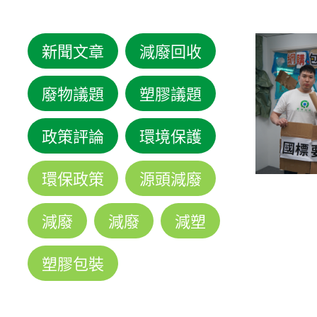
新聞文章
減廢回收
廢物議題
塑膠議題
政策評論
環境保護
環保政策
源頭減廢
減廢
減廢
減塑
塑膠包裝