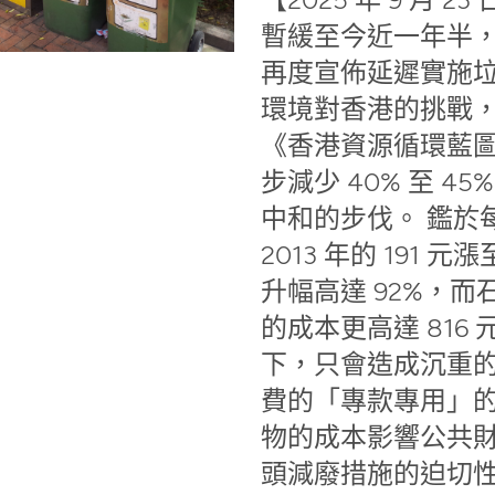
暫緩至今近一年半，政
再度宣佈延遲實施
環境對香港的挑戰
《香港資源循環藍圖
步減少 40% 至 4
中和的步伐。 鑑於
2013 年的 191 元漲
升幅高達 92%，
的成本更高達 816
下，只會造成沉重
費的「專款專用」
物的成本影響公共
頭減廢措施的迫切