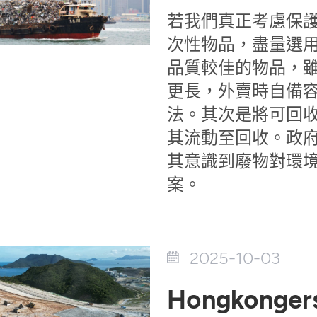
若我們真正考慮保
次性物品，盡量選
品質較佳的物品，
更長，外賣時自備
法。其次是將可回
其流動至回收。政
其意識到廢物對環
案。
2025-10-03
Hongkongers