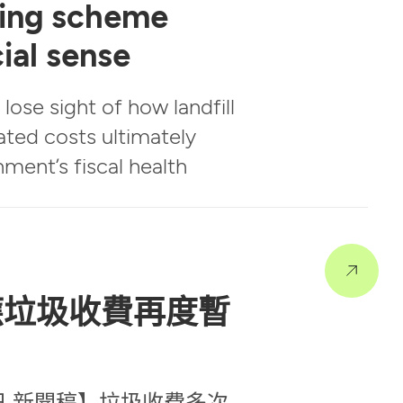
ing scheme
ial sense
lose sight of how landfill
ated costs ultimately
ment’s fiscal health
應垃圾收費再度暫
23 日 新聞稿】垃圾收費多次