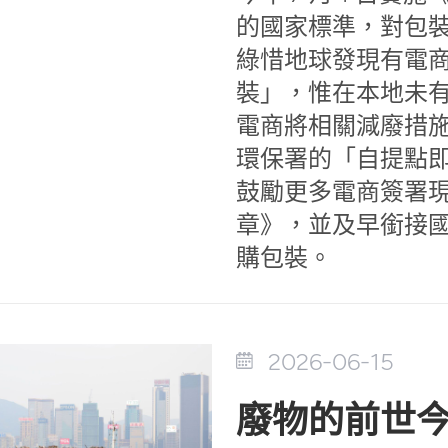
的國家標準，對包
綠惜地球發現有電
裝」，惟在本地未
電商將相關減廢措
環保署的「自提點
鼓勵更多電商簽署
章》，並及早銜接
購包裝。
2026-06-15
廢物的前世