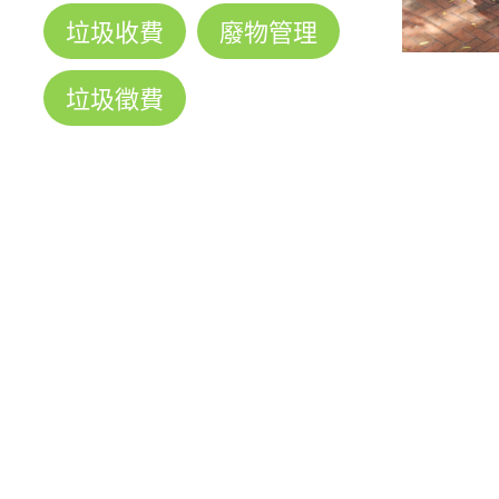
垃圾收費
廢物管理
垃圾徵費