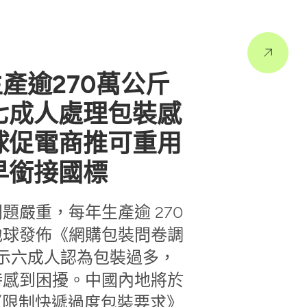
產逾270萬公斤
七成人處理包裝感
球促電商推可重用
早銜接國標
題嚴重，每年生產逾 270
地球發佈《網購包裝問卷調
果顯示六成人認為包裝過多，
時感到困擾。中國內地將於
實施《限制快遞過度包裝要求》