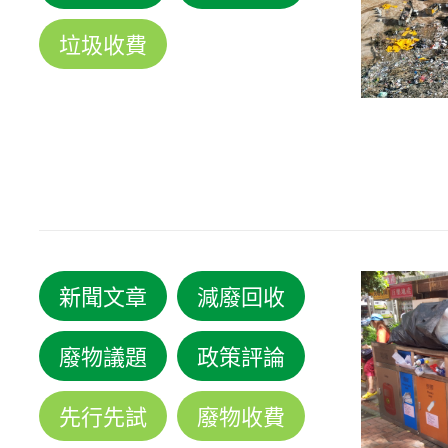
垃圾收費
新聞文章
減廢回收
廢物議題
政策評論
先行先試
廢物收費