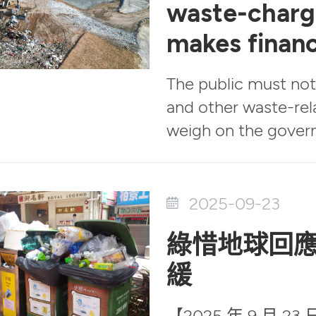
waste-charg
makes financ
The public must not 
and other waste-rel
weigh on the govern
2025-09-23
綠惜地球回
緩
【2025 年 9 月 