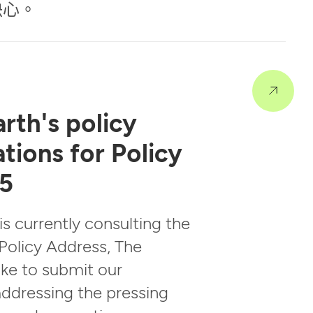
決心。
rth's policy
ions for Policy
5
s currently consulting the
 Policy Address, The
ike to submit our
dressing the pressing