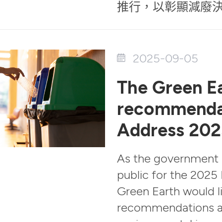
推行，以彰顯減廢
2025-09-05
The Green Ea
recommendat
Address 202
As the government i
public for the 2025
Green Earth would l
recommendations ad