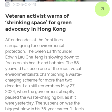
2026-03-23
Veteran activist warns of
‘shrinking space’ for green
advocacy in Hong Kong
After decades at the front lines
campaigning for environmental
protection, The Green Earth founder
Edwin Lau Che-feng is slowing down to
focus on his health and hobbies. The 68-
year-old has been one of the most vocal
environmentalists championing a waste-
charging scheme for more than two
decades. Lau still remembers May 27,
2024, when the government abruptly
paused the waste-charging bill, as if it
were yesterday. The suspension was the
biggest blow in his 36-year career. “It feels