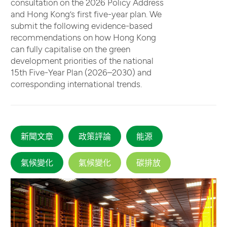
consultation on the 2026 Policy Address
and Hong Kong’s first five-year plan. We
submit the following evidence-based
recommendations on how Hong Kong
can fully capitalise on the green
development priorities of the national
15th Five-Year Plan (2026–2030) and
corresponding international trends.
新聞文章
政策評論
能源
氣候變化
氣候變化
碳排放