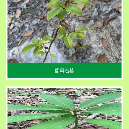
學名
Photinia benthamiana
花期：3 - 5 月 
果期：7 - 12 月
閩粵石楠
學名
Machilus pauhoi
花期：2 月 