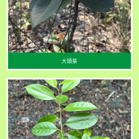
Polyspora axillaris
花期：9 -  10 月
果期：11 - 12 月
大頭茶
學名
Ilex rotunda Thunb. var.
microcarpa
花期：3 - 5 月