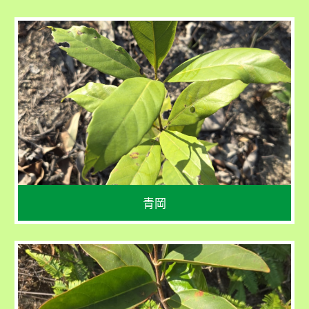
學名
Cyclobalanopsis glauca
花期：4 - 5 月 
果期：10 月
青岡
學名
Viburnum odoratissimum