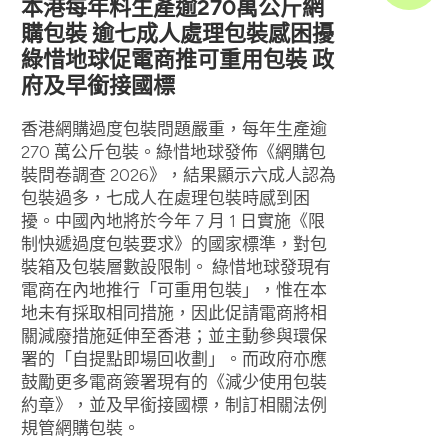
本港每年料生產逾270萬公斤網
購包裝 逾七成人處理包裝感困擾
綠惜地球促電商推可重用包裝 政
府及早銜接國標
香港網購過度包裝問題嚴重，每年生產逾
270 萬公斤包裝。綠惜地球發佈《網購包
裝問卷調查 2026》，結果顯示六成人認為
包裝過多，七成人在處理包裝時感到困
擾。中國內地將於今年 7 月 1 日實施《限
制快遞過度包裝要求》的國家標準，對包
裝箱及包裝層數設限制。 綠惜地球發現有
電商在內地推行「可重用包裝」，惟在本
地未有採取相同措施，因此促請電商將相
關減廢措施延伸至香港；並主動參與環保
署的「自提點即場回收劃」。而政府亦應
鼓勵更多電商簽署現有的《減少使用包裝
約章》，並及早銜接國標，制訂相關法例
規管網購包裝。