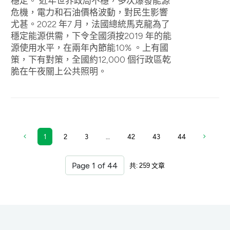
穩定。 近年世界政局不穩，多次爆發能源
危機，電力和石油價格波動，對民生影響
尤甚。2022 年7 月，法國總統馬克龍為了
穩定能源供需，下令全國須按2019 年的能
源使用水平，在兩年內節能10% 。上有國
策，下有對策，全國約12,000 個行政區乾
脆在午夜關上公共照明。
1
2
3
…
42
43
44
共: 259 文章