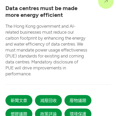
Data centres must be made
more energy efficient
The Hong Kong government and AI-
related businesses must reduce our
carbon footprint by enhancing the energy
and water efficiency of data centres. We
must mandate power usage effectiveness
(PUE) standards for existing and coming
data centres. Mandatory disclosure of
PUE will drive improvements in
performance.
新聞文章
減廢回收
廢物議題
塑膠議題
政策評論
環境保護