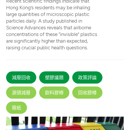
Recent scientific findings indicate that
Hong Kong’s residents may be inhaling
large quantities of microscopic plastic
particles daily. A study published in
Science Advances reveals that airborne
concentrations of these “invisible” plastics
are significantly higher than expected,
raising crucial public health questions.
減廢回收
塑膠議題
政策評論
源頭減廢
飲料膠樽
回收膠樽
廢紙