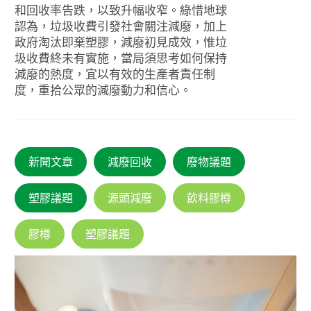
和回收率告跌，以致升幅收窄。綠惜地球
認為，垃圾收費引發社會關注減廢，加上
政府淘汰即棄塑膠，減廢初見成效，惟垃
圾收費終未有實施，當局須思考如何保持
減廢的熱度，宜以有效的生產者責任制
度，重拾公眾的減廢動力和信心。
新聞文章
減廢回收
廢物議題
塑膠議題
源頭減廢
飲料膠樽
膠樽
塑膠議題