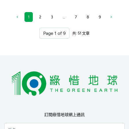
1
2
3
…
7
8
9
共: 51 文章
訂閱綠惜地球網上通訊