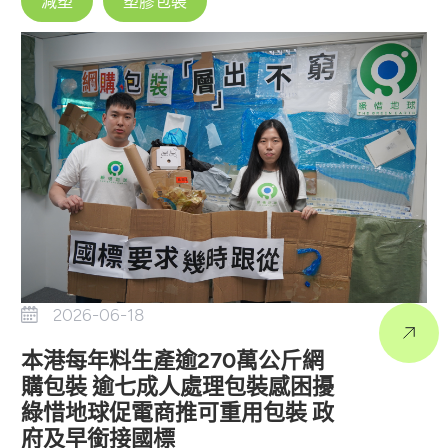
減塑
塑膠包裝
2026-06-18
本港每年料生產逾270萬公斤網
購包裝 逾七成人處理包裝感困擾
綠惜地球促電商推可重用包裝 政
府及早銜接國標