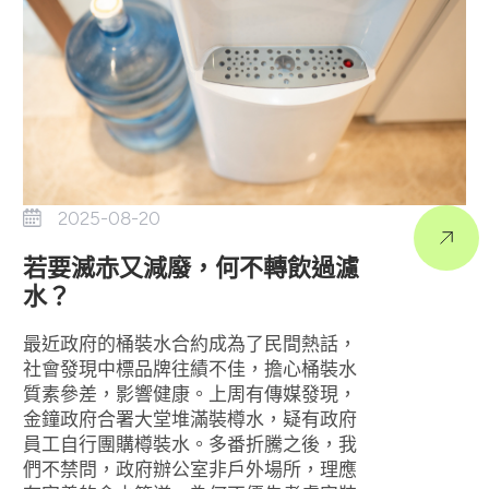
2025-08-20
若要滅赤又減廢，何不轉飲過濾
水？
最近政府的桶裝水合約成為了民間熱話，
社會發現中標品牌往績不佳，擔心桶裝水
質素參差，影響健康。上周有傳媒發現，
金鐘政府合署大堂堆滿裝樽水，疑有政府
員工自行團購樽裝水。多番折騰之後，我
們不禁問，政府辦公室非戶外場所，理應