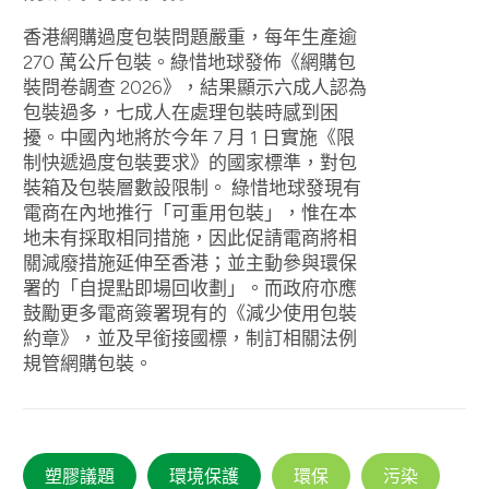
香港網購過度包裝問題嚴重，每年生產逾
270 萬公斤包裝。綠惜地球發佈《網購包
裝問卷調查 2026》，結果顯示六成人認為
包裝過多，七成人在處理包裝時感到困
擾。中國內地將於今年 7 月 1 日實施《限
制快遞過度包裝要求》的國家標準，對包
裝箱及包裝層數設限制。 綠惜地球發現有
電商在內地推行「可重用包裝」，惟在本
地未有採取相同措施，因此促請電商將相
關減廢措施延伸至香港；並主動參與環保
署的「自提點即場回收劃」。而政府亦應
鼓勵更多電商簽署現有的《減少使用包裝
約章》，並及早銜接國標，制訂相關法例
規管網購包裝。
塑膠議題
環境保護
環保
污染