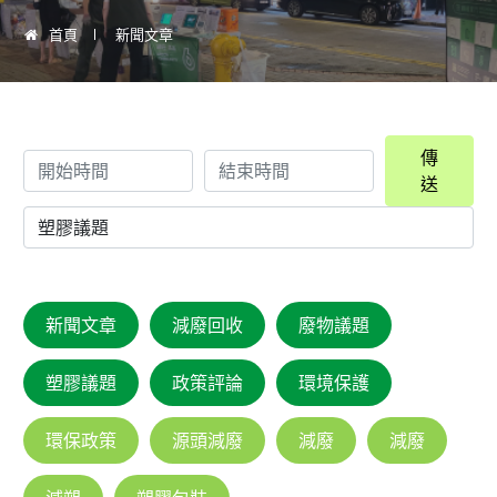
首頁
新聞文章
傳
送
新聞文章
減廢回收
廢物議題
塑膠議題
政策評論
環境保護
環保政策
源頭減廢
減廢
減廢