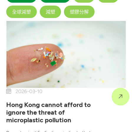
全球減塑
減塑
塑膠分解
2026-03-10
Hong Kong cannot afford to
ignore the threat of
microplastic pollution