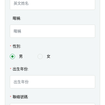
暱稱:
性別:
*
男
女
出生年份:
*
聯絡號碼:
*