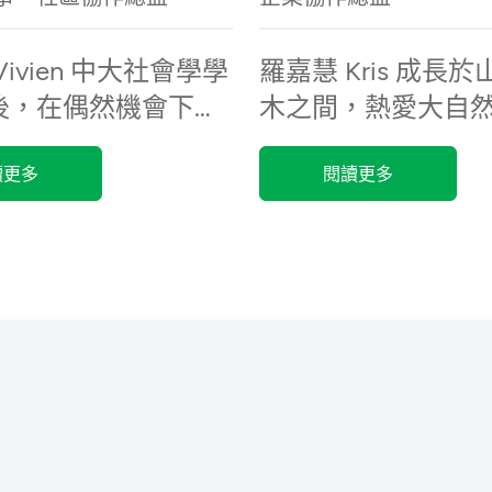
Vivien 中大社會學學
羅嘉慧 Kris 成長
後，在偶然機會下加
木之間，熱愛大自
團體...
術文化有濃厚興趣
讀更多
閱讀更多
銀行從事客戶諮詢顧問
後...