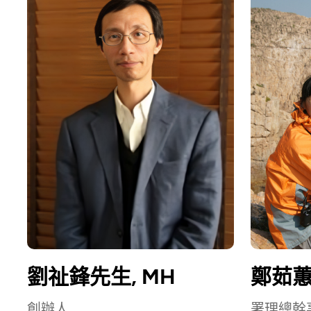
劉祉鋒先生, MH
鄭茹
創辦人
署理總幹