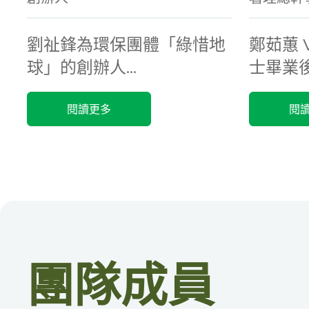
劉祉鋒為環保團體「綠惜地
鄭茹蕙 
球」的創辦人...
士畢業
入了環保
閱讀更多
閱
團隊成員