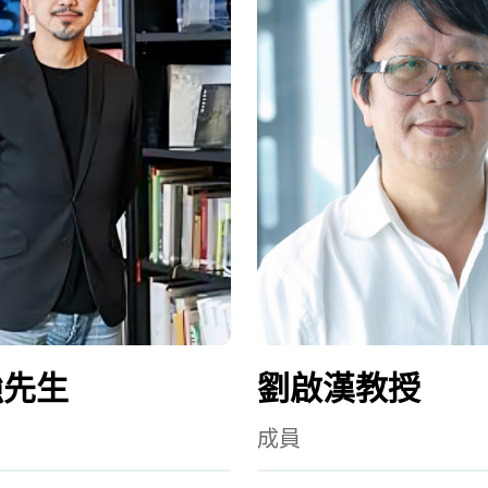
強先生
劉啟漢教授
成員