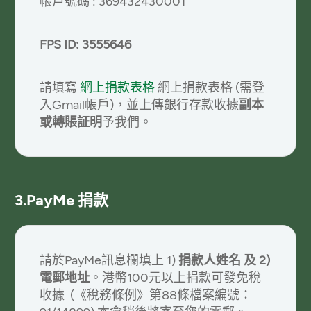
帳戶號碼 : 369432430001
FPS ID: 3555646
請填寫
網上捐款表格
網上捐款表格 (需登
入Gmail帳戶)，並上傳銀行存款收據
副本
或轉賬証明
予我們。
3.PayMe 捐款
請於PayMe訊息欄填上 1)
捐款人姓名 及 2)
電郵地址
。港幣100元以上捐款可發免稅
收據 (《稅務條例》第88條檔案編號：