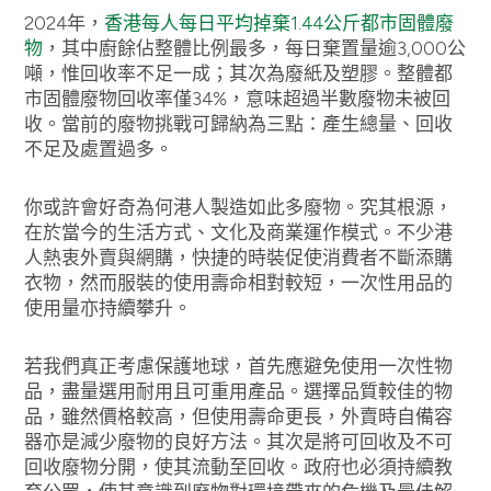
2024年，
香港每人每日平均掉棄1.44公斤都市固體廢
物
，其中廚餘佔整體比例最多，每日棄置量逾3,000公
噸，惟回收率不足一成；其次為廢紙及塑膠。整體都
市固體廢物回收率僅34%，意味超過半數廢物未被回
收。當前的廢物挑戰可歸納為三點：產生總量、回收
不足及處置過多。
你或許會好奇為何港人製造如此多廢物。究其根源，
在於當今的生活方式、文化及商業運作模式。不少港
人熱衷外賣與網購，快捷的時裝促使消費者不斷添購
衣物，然而服裝的使用壽命相對較短，一次性用品的
使用量亦持續攀升。
若我們真正考慮保護地球，首先應避免使用一次性物
品，盡量選用耐用且可重用產品。選擇品質較佳的物
品，雖然價格較高，但使用壽命更長，外賣時自備容
器亦是減少廢物的良好方法。其次是將可回收及不可
回收廢物分開，使其流動至回收。政府也必須持續教