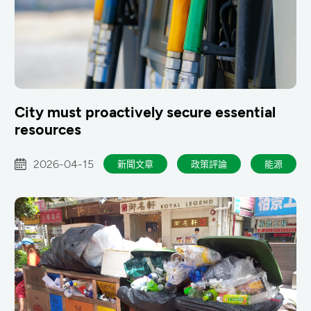
City must proactively secure essential
resources
2026-04-15
新聞文章
政策評論
能源