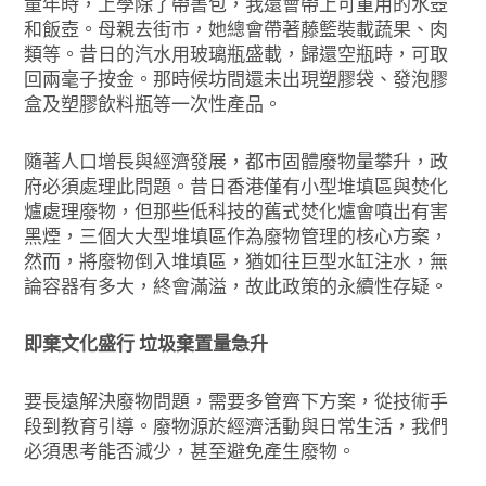
童年時，上學除了帶書包，我還會帶上可重用的水壺
和飯壺。母親去街市，她總會帶著藤籃裝載蔬果、肉
類等。昔日的汽水用玻璃瓶盛載，歸還空瓶時，可取
回兩毫子按金。那時候坊間還未出現塑膠袋、發泡膠
盒及塑膠飲料瓶等一次性產品。
隨著人口增長與經濟發展，都市固體廢物量攀升，政
府必須處理此問題。昔日香港僅有小型堆填區與焚化
爐處理廢物，但那些低科技的舊式焚化爐會噴出有害
黑煙，三個大大型堆填區作為廢物管理的核心方案，
然而，將廢物倒入堆填區，猶如往巨型水缸注水，無
論容器有多大，終會滿溢，故此政策的永續性存疑。
即棄文化盛行 垃圾棄置量急升
要長遠解決廢物問題，需要多管齊下方案，從技術手
段到教育引導。廢物源於經濟活動與日常生活，我們
必須思考能否減少，甚至避免產生廢物。