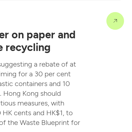
ter on paper and
e recycling
uggesting a rebate of at
iming for a 30 per cent
lastic containers and 10
s. Hong Kong should
itious measures, with
 HK cents and HK$1, to
 of the Waste Blueprint for