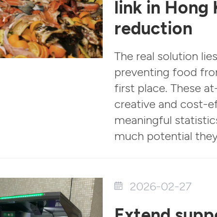
link in Hong
reduction
The real solution lie
preventing food fr
first place. These a
creative and cost-ef
meaningful statisti
much potential they
2026-02-27
Extend suppo