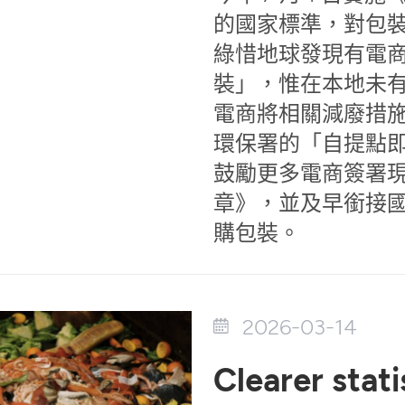
的國家標準，對包
綠惜地球發現有電
裝」，惟在本地未
電商將相關減廢措
環保署的「自提點
鼓勵更多電商簽署
章》，並及早銜接
購包裝。
2026-03-14
Clearer stati