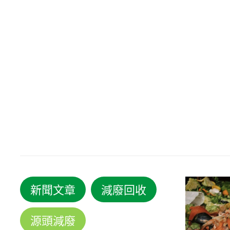
新聞文章
減廢回收
源頭減廢