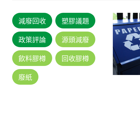
減廢回收
塑膠議題
政策評論
源頭減廢
飲料膠樽
回收膠樽
廢紙