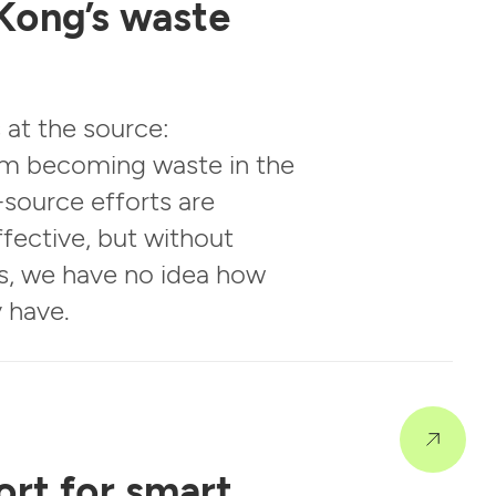
 Kong’s waste
s at the source:
om becoming waste in the
t-source efforts are
fective, but without
cs, we have no idea how
 have.
rt for smart