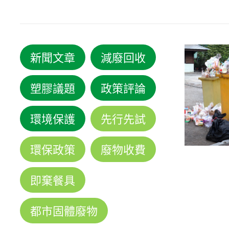
新聞文章
減廢回收
塑膠議題
政策評論
環境保護
先行先試
環保政策
廢物收費
即棄餐具
都市固體廢物