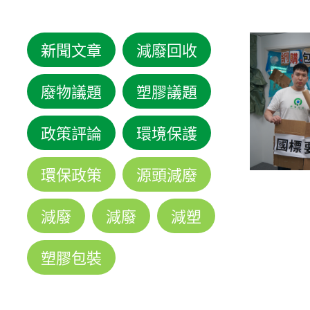
新聞文章
減廢回收
廢物議題
塑膠議題
政策評論
環境保護
環保政策
源頭減廢
減廢
減廢
減塑
塑膠包裝