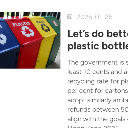
2026-01-26
Let’s do bet
plastic bottl
The government is s
least 10 cents and a
recycling rate for p
per cent for carton
adopt similarly amb
refunds between 50
align with the goals
Hong Kong 2035.