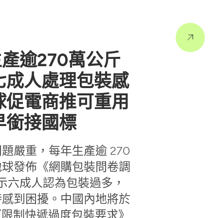
產逾270萬公斤
七成人處理包裝感
球促電商推可重用
早銜接國標
題嚴重，每年生產逾 270
地球發佈《網購包裝問卷調
果顯示六成人認為包裝過多，
時感到困擾。中國內地將於
實施《限制快遞過度包裝要求》