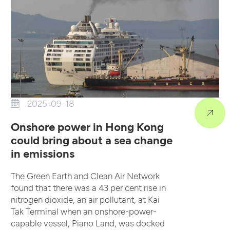
2025-09-18
Onshore power in Hong Kong
could bring about a sea change
in emissions
The Green Earth and Clean Air Network
found that there was a 43 per cent rise in
nitrogen dioxide, an air pollutant, at Kai
Tak Terminal when an onshore-power-
capable vessel, Piano Land, was docked