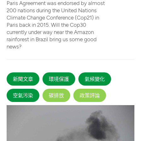
Paris Agreement was endorsed by almost
200 nations during the United Nations
Climate Change Conference (Cop21) in
Paris back in 2015. Will the Cop30
currently under way near the Amazon
rainforest in Brazil bring us some good
news?
新聞文章
環境保護
氣候變化
空氣污染
碳排放
政策評論