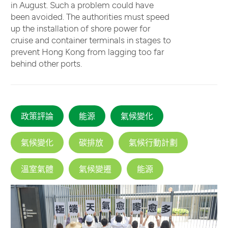
in August. Such a problem could have
been avoided. The authorities must speed
up the installation of shore power for
cruise and container terminals in stages to
prevent Hong Kong from lagging too far
behind other ports.
政策評論
能源
氣候變化
氣候變化
碳排放
氣候行動計劃
溫室氣體
氣候變遷
能源