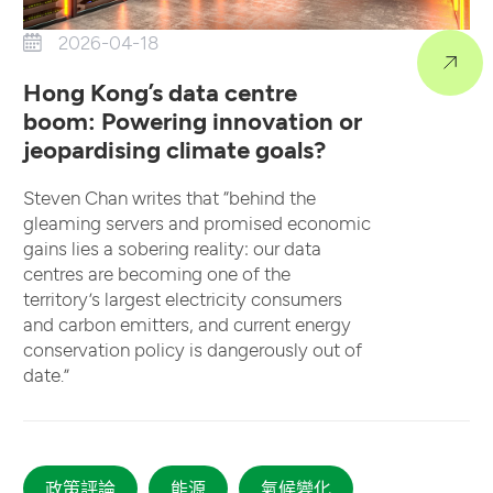
2026-04-18
Hong Kong’s data centre
boom: Powering innovation or
jeopardising climate goals?
Steven Chan writes that “behind the
gleaming servers and promised economic
gains lies a sobering reality: our data
centres are becoming one of the
territory’s largest electricity consumers
and carbon emitters, and current energy
conservation policy is dangerously out of
date.”
政策評論
能源
氣候變化