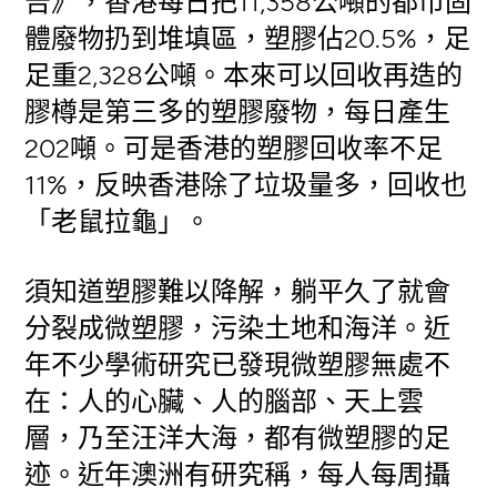
告》，香港每日把11,358公噸的都市固
體廢物扔到堆填區，塑膠佔20.5%，足
足重2,328公噸。本來可以回收再造的
膠樽是第三多的塑膠廢物，每日產生
202噸。可是香港的塑膠回收率不足
11%，反映香港除了垃圾量多，回收也
「老鼠拉龜」。
須知道塑膠難以降解，躺平久了就會
分裂成微塑膠，污染土地和海洋。近
年不少學術研究已發現微塑膠無處不
在：人的心臟、人的腦部、天上雲
層，乃至汪洋大海，都有微塑膠的足
迹。近年澳洲有研究稱，每人每周攝