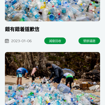
錯有錯着道歉信
2023-01-06
減廢回收
塑膠議題