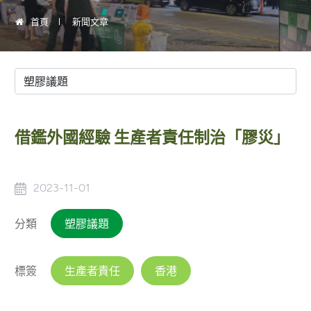
首頁
新聞文章
借鑑外國經驗 生產者責任制治「膠災」
2023-11-01
分類
塑膠議題
標簽
生產者責任
香港