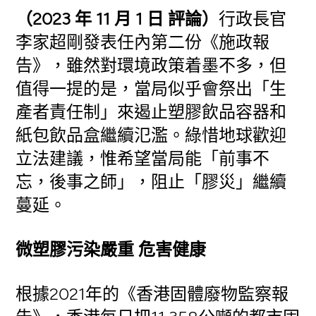
（2023 年 11 月 1 日 評論）
行政長官
李家超剛發表任內第二份《施政報
告》，雖然對環境政策着墨不多，但
值得一提的是，當局似乎會祭出「生
產者責任制」來遏止塑膠飲品容器和
紙包飲品盒繼續氾濫。綠惜地球歡迎
立法建議，惟希望當局能「前事不
忘，後事之師」，阻止「膠災」繼續
蔓延。
微塑膠污染嚴重 危害健康
根據2021年的《香港固體廢物監察報