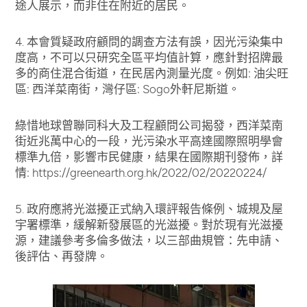
途人展示，而非住在附近的居民。
4. 本會質疑政府顧問的調查方法有誤，因光污染集中
度高，不可以只研究全區平均值計算，應針對招牌最
多的商住混合街道，在民居內測量光度。例如: 油尖旺
區: 西洋菜南街，灣仔區: Sogo外軒尼斯道。
綠惜地球曾聯同科大及工程顧問公司揭發，西洋菜南
街近兆萬中心的一段，光污染水平高達國際照明學會
標準九倍，影響市民健康，結果在國際期刊發佈，詳
情: https://greenearth.org.hk/2022/02/20220224/
5. 政府應將光滋擾正式納入環評報告條例、城規及屋
宇署標準，緩解新發展區的光滋擾。對於現有光滋擾
源，建議參考多倫多做法，以三部曲規管：先申請、
後評估、再發牌。