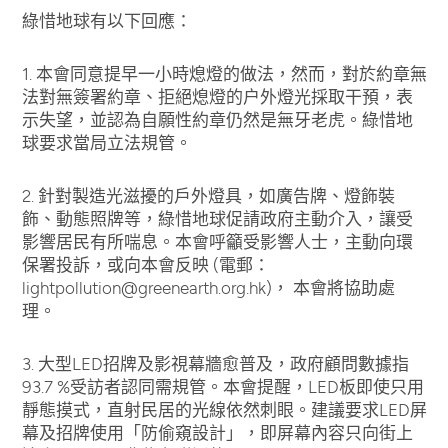
綠惜地球有以下回應：
1. 本會同意提早一小時熄燈的做法，然而，對於約章無
法對無簽署約章、拒絕熄燈的户外燈光採取干預，表
示失望，並認為自願性約章仍然是無牙老虎。綠惜地
球要求當局立法規管。
2. 針對製造光滋擾的戶外燈具，如廣告牌、燈飾裝
飾、動態照牌等，綠惜地球促請政府主動介入，讓受
影響居民有所喘息。本會呼籲受影響人士，主動向環
保署投訴，或向本會反映 (電郵：
lightpollution@greenearth.org.hk
)， 本會將協助處
理。
3. 大型LED招牌及影視幕牆愈普及，政府顧問數據指
93.7 %受訪者認同需規管。本會提醒，LED板即使只用
靜態摸式，直射民居的光線依然刺眼。建議要求LED屏
幕及招牌使用「防偷窺設計」，即屏幕內容只向街上