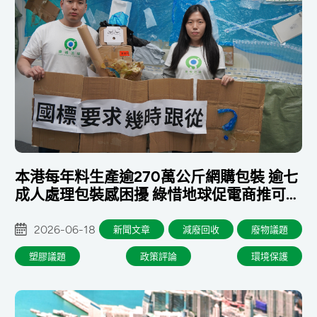
本港每年料生產逾270萬公斤網購包裝 逾七
成人處理包裝感困擾 綠惜地球促電商推可重
用包裝 政府及早銜接國標
2026-06-18
新聞文章
減廢回收
廢物議題
塑膠議題
政策評論
環境保護