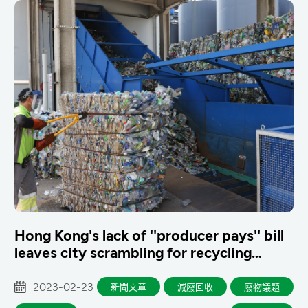
Hong Kong's lack of ''producer pays'' bill
leaves city scrambling for recycling
answers
2023-02-23
新聞文章
減廢回收
廢物議題