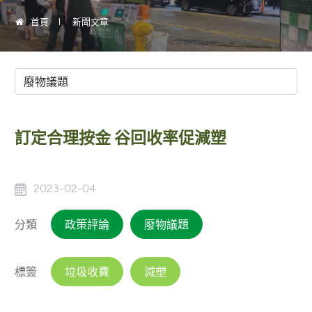
首頁
新聞文章
訂定合理按金 谷回收率促減塑
2023-02-04
分類
政策評論
廢物議題
標簽
垃圾收費
減塑