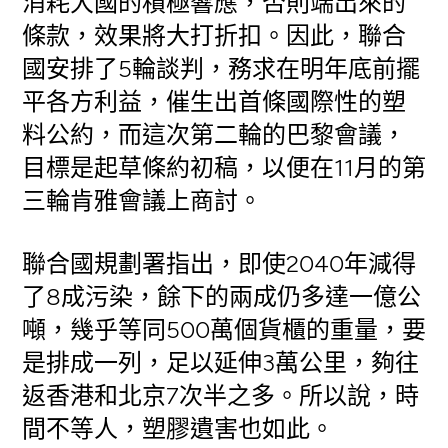
消耗大國的積極響應，否則端出來的
條款，效果將大打折扣。因此，聯合
國安排了5輪談判，務求在明年底前擺
平各方利益，催生出首條國際性的塑
料公約，而這次第二輪的巴黎會議，
目標是起草條約初稿，以便在11月的第
三輪肯雅會議上商討。
聯合國規劃署指出，即使2040年減得
了8成污染，餘下的兩成仍多達一億公
噸，幾乎等同500萬個貨櫃的重量，要
是排成一列，足以延伸3萬公里，夠往
返香港和北京7次半之多。所以說，時
間不等人，塑膠遺害也如此。