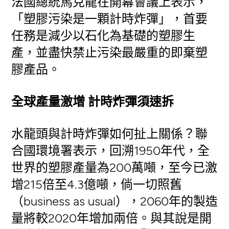
法國總統馬克龍在開幕會議上表示，
「塑膠污染是一顆計時炸彈」，首要
任務是減少以石化為基礎的塑膠生
產，並盡快禁止污染最嚴重的即棄塑
膠產品。
全球產量激增 計時炸彈須速拆
水龍頭與計時炸彈如何扯上關係？聯
合國環境署表示，回溯1950年代，全
世界的塑膠產量為200萬噸，至今已激
增215倍至4.3億噸，倘一切照舊
（business as usual），2060年的製造
量將較2020年增加兩倍。與其說是開