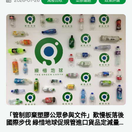
「管制即棄塑膠公眾參與文件」歎慢板落後
國際步伐 綠惜地球促規管進口貨品定減量目
標