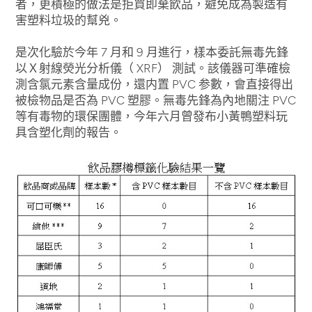
者，更積極的做法是拒買即棄飲品，避免成為製造有
害塑料垃圾的幫兇。
是次化驗於今年 7 月和 9 月進行，樣本委託無毒先鋒
以Ｘ射線熒光分析儀（ XRF） 測試。該儀器可準確檢
測含氯元素含量成份，還内置 PVC 参數，會直接得出
被檢物品是否為 PVC 塑膠。無毒先鋒為內地關注 PVC
等有毒物的環保團體，今年六月曾發布小黃鴨塑料玩
具含塑化劑的報告。