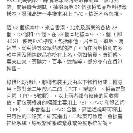
PVC 的時間表。綠惜地球與內地環保組織「無毒先
鋒」開展聯合測試 ，抽檢兩地 62 個膠樽飲品塑料標籤
樣本，發現高達一半樣本用上 PVC，情況不容忽視。
這 62 個樣本中，來自香港、北京及廣東的各佔 28
個、10 個和 24 個。在 28 個本地樣本中，13 個（ 即
46%） 使用PVC標籤，包括維他、屈臣氏、道地、鴻
福堂、葡萄適等公眾熟悉的牌子。而在內地檢測的多
款中國及國際飲品亦榜有上名，例如怡寶、康師傅、
農夫山泉、寶礦力、百事、達能等，部分亦有在香港
銷售。
綠惜地球指出，膠樽包裝主要由以下物料組成：樽身
用上聚對苯二甲酸乙二酯（ PET、1號膠） 、樽蓋是聚
丙烯（ PP、5號膠） ，以上兩者都有較佳的回收價
值。而包裹樽身的標籤主要用上 PET 、PVC 和聚乙烯
（ PE） 。本會指出，PVC 含氯，高溫燃燒時可釋出
高毒性的二噁英。研究指出，二噁英可致癌，會損害
神經系統，導致繁殖系統紊亂或免疫系統失調。