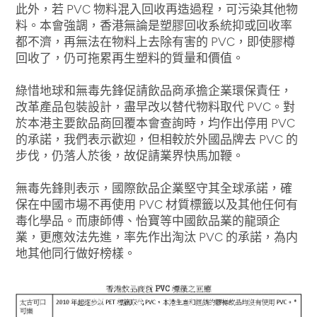
此外，若 PVC 物料混入回收再造過程，可污染其他物
料。本會強調，香港無論是塑膠回收系統抑或回收率
都不濟，再無法在物料上去除有害的 PVC，即使膠樽
回收了，仍可拖累再生塑料的質量和價值。
綠惜地球和無毒先鋒促請飲品商承擔企業環保責任，
改革產品包裝設計，盡早改以替代物料取代 PVC。對
於本港主要飲品商回覆本會查詢時，均作出停用 PVC
的承諾，我們表示歡迎，但相較於外國品牌去 PVC 的
步伐，仍落人於後，故促請業界快馬加鞭。
無毒先鋒則表示，國際飲品企業堅守其全球承諾，確
保在中國市場不再使用 PVC 材質標籤以及其他任何有
毒化學品。而康師傅、怡寶等中國飲品業的龍頭企
業，更應效法先進，率先作出淘汰 PVC 的承諾，為内
地其他同行做好榜樣。