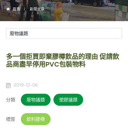
首頁
新聞文章
多一個拒買即棄膠樽飲品的理由 促請飲
品商盡早停用PVC包裝物料
2019-12-06
分類
廢物議題
塑膠議題
標簽
飲料膠樽