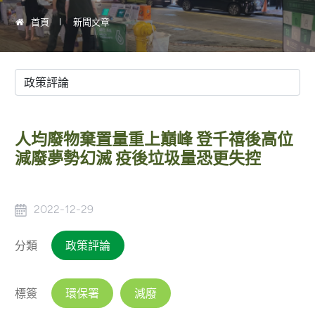
首頁
新聞文章
人均廢物棄置量重上巔峰 登千禧後高位
減廢夢勢幻滅 疫後垃圾量恐更失控
2022-12-29
分類
政策評論
標簽
環保署
減廢