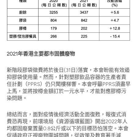
2021年香港主要都市固體廢物
新階段膠袋徵費將於後日(31日)落實，本會盼能有效遏
抑膠袋使用量。然而，針對塑膠飲品容器的生產者責
任計劃（PPRS）仍只聞樓梯響。本會呼籲PPRS須盡早
上馬，並將按樽金額訂於一元水平，才能對應膠樽污
染問題。
總結而言，面對疫情後經濟活動全面復甦，報復式消
費恐再現，前環境局《資源循環藍圖》開出2022年人
均都固廢棄置量0.8公斤或以下的目標恐怕落空。本會
促請政府正視廢物圍城問題，從政策及教育著手減