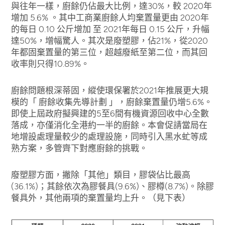
與往年一樣，廚餘仍佔最大比例，達30%，較 2020年
增加 5.6% 。其中工商業廚餘人均棄置量更由 2020年
的每日 0.10 公斤增加 至 2021年每日 0.15 公斤，升幅
達50%，增幅驚人。其次是廢塑膠，佔21%，從2020
年都固棄置量的第三位，超越廢紙至第二位，而其回
收率則只得10.89%。
廚餘問題根深蒂固，縱使環保署於2021年推展更大規
模的「 廚餘收集先導計劃 」，廚餘棄置量仍增5.6%。
即使上屆政府擬興建的5至6間有機資源回收中心全數
落成，亦僅消化全港約一半的廚餘。本會促請當局在
地增設處理量較少的處理設施，同時引入黑水虻等成
熟方案，多管齊下對應廚餘的挑戰。
廢塑膠方面，撇除「其他」類目，膠袋佔比最高
(36.1%)；其餘依次為膠餐具(9.6%)、膠樽(8.7%)。除膠
餐具外，其他兩項的棄置量均上升。（見下表）