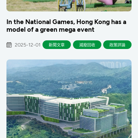
In the National Games, Hong Kong has a
model of a green mega event
2025-12-01
新聞文章
減廢回收
政策評論