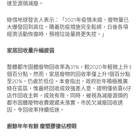
達至源頭減廢。
綠惜地球發言人表示：「2021年疫情未過，廢物量已
大爆發回到高位。隨着防疫措施完全鬆綁，日後各項
經濟活動恢復時，預視垃圾量將更失控。」
家居回收量升幅疲弱
整體都市固體廢物回收率為31%，較2020年輕微上升3
個百分點。然而，家居廢物的回收率僅上升1個百分點
至20%，仍處於低位。本會指出，政府近年積極推廣
綠在區區，惟最終回收成效強差人意，證明僅依靠6仔
店作回收主幹，成效有限。同時，被視為減廢源頭的
都市固體廢物收費遲遲未落實，市民欠減廢回收誘
因，令回收率持續低迷。
廚餘年年有餘 廢塑膠搶佔榜眼