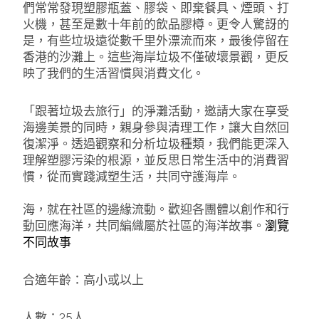
們常常發現塑膠瓶蓋、膠袋、即棄餐具、煙頭、打
火機，甚至是數十年前的飲品膠樽。更令人驚訝的
是，有些垃圾遠從數千里外漂流而來，最後停留在
香港的沙灘上。這些海岸垃圾不僅破壞景觀，更反
映了我們的生活習慣與消費文化。
「跟著垃圾去旅行」的淨灘活動，邀請大家在享受
海邊美景的同時，親身參與清理工作，讓大自然回
復潔淨。透過觀察和分析垃圾種類，我們能更深入
理解塑膠污染的根源，並反思日常生活中的消費習
慣，從而實踐減塑生活，共同守護海岸。
海，就在社區的邊緣流動。歡迎各團體以創作和行
動回應海洋，共同編織屬於社區的海洋故事。
瀏覽
不同故事
合適年齡：高小或以上
人數：25人