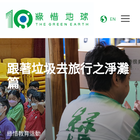
EN
跟著垃圾去旅行之淨灘
篇
綠惜教育活動