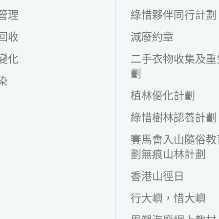
管理
綠惜夥伴同行計劃
回收
減廢約章
變化
二手衣物收集及重
劃
染
植林優化計劃
綠惜樹林認養計劃
賽馬會入山隨俗教
劃無痕山林計劃
香港山徑日
行大嶼，惜大嶼