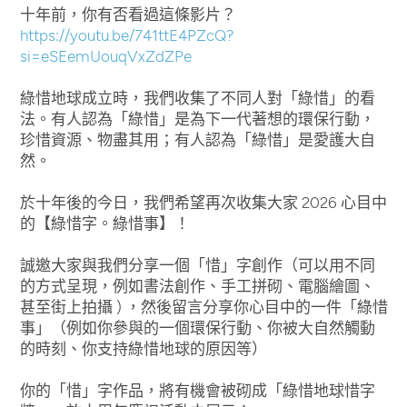
十年前，你有否看過這條影片？
https://youtu.be/741ttE4PZcQ?
si=eSEemUouqVxZdZPe
綠惜地球成立時，我們收集了不同人對「綠惜」的看
法。有人認為「綠惜」是為下一代著想的環保行動，
珍惜資源、物盡其用；有人認為「綠惜」是愛護大自
然。
於十年後的今日，我們希望再次收集大家 2026 心目中
的【綠惜字。綠惜事】！
誠邀大家與我們分享一個「惜」字創作（可以用不同
的方式呈現，例如書法創作、手工拼砌、電腦繪圖、
甚至街上拍攝 ) ，然後留言分享你心目中的一件「綠惜
事」（例如你參與的一個環保行動、你被大自然觸動
的時刻、你支持綠惜地球的原因等）
你的「惜」字作品，將有機會被砌成「綠惜地球惜字