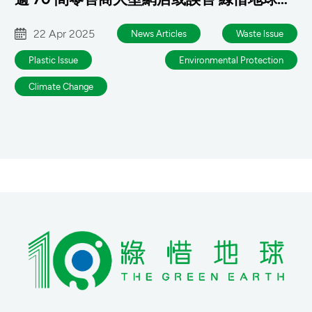
請環保署加強解說及監管
22 Apr 2025
News Articles
Waste lssue
Plastic lssue
Environmental Protection
Climate Change