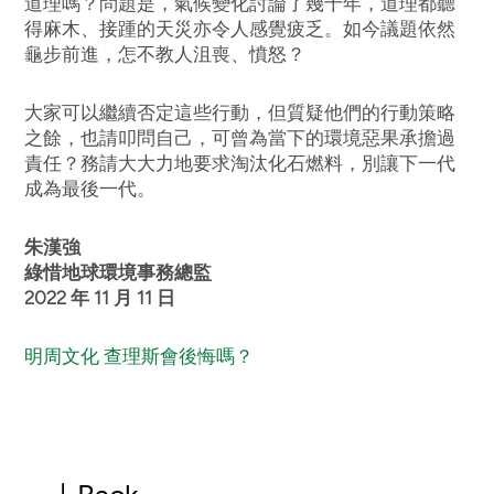
道理嗎？問題是，氣候變化討論了幾十年，道理都聽
得麻木、接踵的天災亦令人感覺疲乏。如今議題依然
龜步前進，怎不教人沮喪、憤怒？
大家可以繼續否定這些行動，但質疑他們的行動策略
之餘，也請叩問自己，可曾為當下的環境惡果承擔過
責任？務請大大力地要求淘汰化石燃料，別讓下一代
成為最後一代。
朱漢強
綠惜地球環境事務總監
2022 年 11 月 11 日
明周文化 查理斯會後悔嗎？
Back