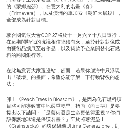
的《蒙娜麗莎》、在意大利的名畫《春》
（Primavera），以及澳洲的畢加索《朝鮮大屠殺》，
全部成為針對目標。
聯合國氣候大會COP 27將於十一月六至十八日舉行，
在這期間類似的抗議相信陸續有來，至於針對對像或
由藝術品擴展至奢侈品，以及貸款予企業開發化石燃
料的跨國銀行等。
在此無意要大家選邊站，然而，若果你腦海中只浮現
出「破壞」的畫面，希望你能了解一下行動背後的想
法：
卯上《Peach Trees in Blossom》，是因為化石燃料項
目將可能導致畫中地嚴重乾旱。指向《向日葵》是要
提出以下詰問：「是藝術還是生命更值得重視？你們
該保護地球還是保護名畫？」至於將薯泥塗上
《Grainstacks》的環保組織Ultima Generazione，則