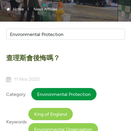
Home
News Articles
查理斯會後悔嗎？
11 Nov 2022
Category
Environmental Protection
King of England
Keywords
Environmental Organisation