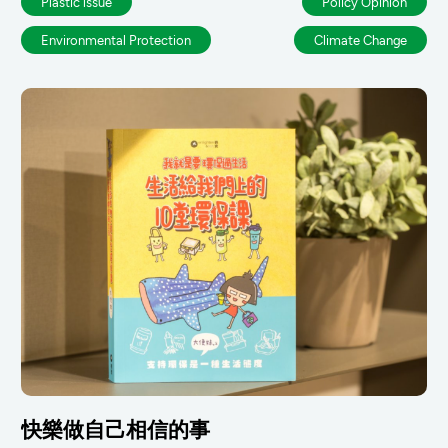
Plastic lssue
Policy Opinion
Environmental Protection
Climate Change
快樂做自己相信的事