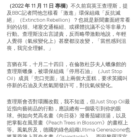
（2022 年 11 月 11 日 專欄）
不久前寫英王查理斯，提
及BBC記者問他怎樣看「激進」環保組織「反抗滅
絕」（Extinction Rebellion）？也就是新聞畫面經常看
到的佔領、堵塞交通樞紐、或裸體抗議不公等非暴力
行動。查理斯沒出言譴責，反而略帶激動地說，年輕
人覺得（氣候變化上）甚麼都沒改變，「當然感到沮
喪，我完全理解。」
言猶在耳，十月二十四日，在倫敦杜莎夫人蠟像館的
查理斯蠟像，被環保組織「停用石油」（Just Stop
Oil）成員「兜口兜面」送上兩個大蛋糕，要求英國叫
停新的石油及天然氣開發許可，對抗氣候變化。
查理斯會否對環團改觀，我不知道，但Just Stop Oil最
近指向藝術品的行動，應該總有一個吸引到你的眼
球。例如向梵高名畫《向日葵》潑番茄罐頭湯，以及
把掌黏在風景畫《Peach Trees in Blossom》的畫框上
等。風氣所及，德國的綠色組織Ultima Generazione也
將薯蓉塗上莫奈名畫《Grainstacks》，而巴黎羅浮宮