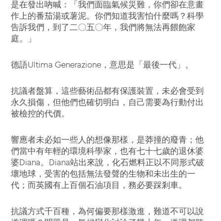
是在發出吶喊：「我們面臨氣候災難，你們卻在意畫
作上的番茄湯或薯泥。你們知道我害怕什麼嗎？科學
告訴我們，到了二〇五〇年，我們將無法再餵飽家
庭。」
德語Ultima Generazione，意思是「最後一代」。
抗議者盤算，這些藝術品都有保護裝置，未必會受到
永久損傷，但他們也確切明白，自己需要為行動付出
被檢控的代價。
響應者未必如一些人的想像那樣，是莽撞的廢青；他
們當中有年輕的環境科學家，也有七十七歲的退休婆
婆Diana。Diana站出來說，化石燃料正以不同形式破
壞地球，受害的包括無法發聲的生物和未出生的一
代；而英國有上百個石油項目，務必要踩剎車。
抗議方式千百種，為何偏要那樣激進，難道不可以說