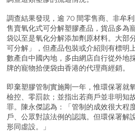
調查結果發現，逾 70 間零售商、非
售賣氧化式可分解塑膠產品，貨品多為
袋以至是氧化分解添加劑原材料。大部
可分解」，但產品包裝或介紹則有標明
數產自中國內地，多由網店自行從外地
牌的寵物拾便袋由香港的代理商經銷。
即棄塑膠管制實施剛一年，惟環保署就氧
檢控、零罰款；並指出若商戶並非明知
罪。陳永傑認為：「管制的成效很大程
戶、公眾對該法例的認識。但環保署解
形同虛設。」