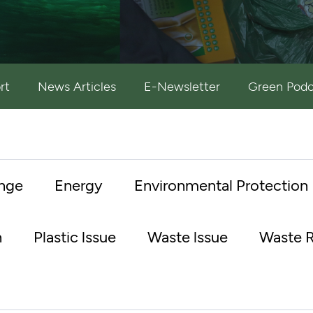
rt
News Articles
E-Newsletter
Green Podc
nge
Energy
Environmental Protection
n
Plastic lssue
Waste lssue
Waste R