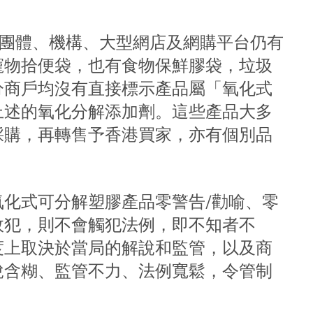
牟利團體、機構、大型網店及網購平台仍有
寵物拾便袋，也有食物保鮮膠袋，垃圾
分商戶均沒有直接標示產品屬「氧化式
上述的氧化分解添加劑。這些產品大多
採購，再轉售予香港買家，亦有個別品
化式可分解塑膠產品零警告/勸喻、零
故犯，則不會觸犯法例，即不知者不
度上取決於當局的解說和監管，以及商
說含糊、監管不力、法例寬鬆，令管制