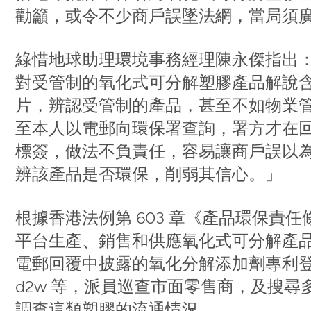
勸籲，或令不少商戶誤墜法網，當局須
綠惜地球助理環境事務經理陳永傑指出
對受管制的氧化式可分解塑膠產品解說
片，辨認受管制的產品，甚至不如物業
至本人以電郵向環保署查詢，署方才在
標簽，做法不負責任，容易讓商戶誤以
辨該產品是否環保，削弱其信心。」
根據香港法例第 603 章《產品環保責
平台生產、銷售和供應氧化式可分解產
電郵回覆中披露的氧化分解添加劑專利登記名稱
d2w 等，派員巡查市面零售商，及搜
調查這類塑膠的流通情況。