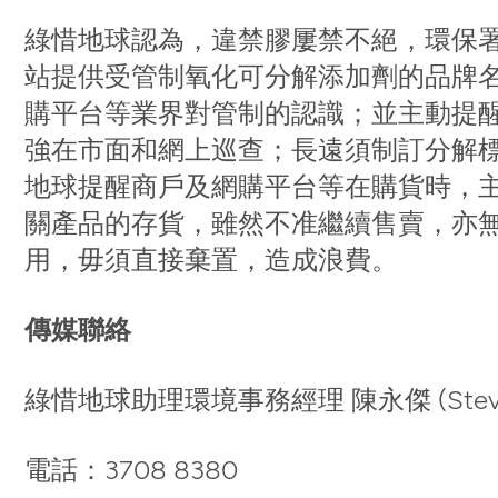
綠惜地球認為，違禁膠屢禁不絕，環保
站提供受管制氧化可分解添加劑的品牌
購平台等業界對管制的認識；並主動提
強在市面和網上巡查；長遠須制訂分解
地球提醒商戶及網購平台等在購貨時，
關產品的存貨，雖然不准繼續售賣，亦
用，毋須直接棄置，造成浪費。
傳媒聯絡
綠惜地球助理環境事務經理 陳永傑 (Steven
電話：3708 8380