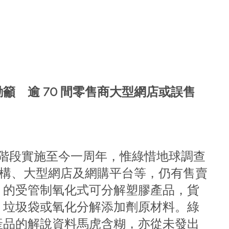
籲 逾 70 間零售商大型網店或誤售
棄塑膠首階段實施至今一周年，惟綠惜地球調查
、機構、大型網店及網購平台等，仍有售賣
」的受管制氧化式可分解塑膠產品，貨
、垃圾袋或氧化分解添加劑原材料。綠
產品的解說資料馬虎含糊，亦從未發出