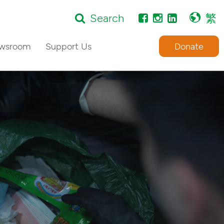
Search
繁
wsroom
Support Us
Donate