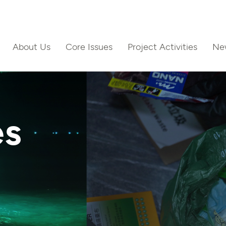
About Us
Core Issues
Project Activities
Ne
ct Us
es