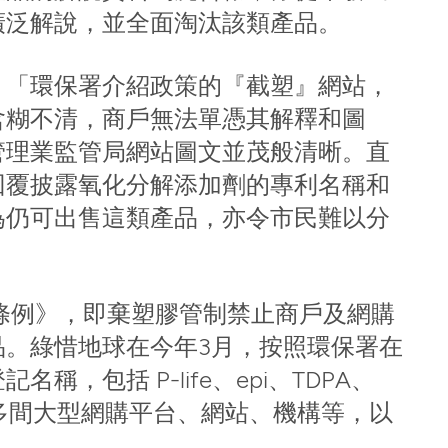
廣泛解說，並全面淘汰該類產品。
：「環保署介紹政策的『截塑』網站，
含糊不清，商戶無法單憑其解釋和圖
管理業監管局網站圖文並茂般清晰。直
回覆披露氧化分解添加劑的專利名稱和
為仍可出售這類產品，亦令市民難以分
任條例》，即棄塑膠管制禁止商戶及網購
品。綠惜地球在今年3月，按照環保署在
，包括 P-life、epi、TDPA、
尋多間大型網購平台、網站、機構等，以