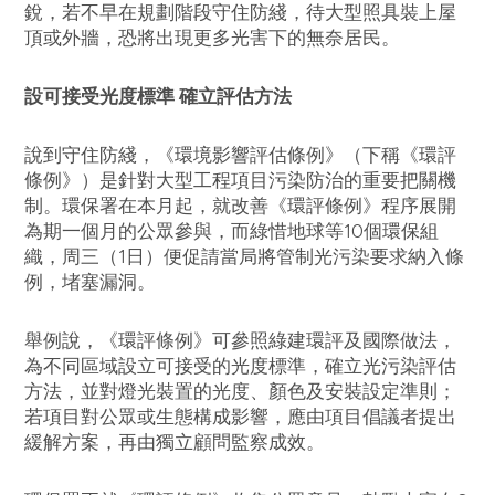
銳，若不早在規劃階段守住防綫，待大型照具裝上屋
頂或外牆，恐將出現更多光害下的無奈居民。
設可接受光度標準 確立評估方法
說到守住防綫，《環境影響評估條例》（下稱《環評
條例》）是針對大型工程項目污染防治的重要把關機
制。環保署在本月起，就改善《環評條例》程序展開
為期一個月的公眾參與，而綠惜地球等10個環保組
織，周三（1日）便促請當局將管制光污染要求納入條
例，堵塞漏洞。
舉例說，《環評條例》可參照綠建環評及國際做法，
為不同區域設立可接受的光度標準，確立光污染評估
方法，並對燈光裝置的光度、顏色及安裝設定準則；
若項目對公眾或生態構成影響，應由項目倡議者提出
緩解方案，再由獨立顧問監察成效。