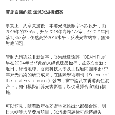
實施自願約章 無減光滋擾個案
事實上，約章實施後，本港光滋擾數字不跌反升，由
2016年的335宗，升至2018年高峰477宗，至2021年回
落到353宗，仍然高於2016水平，反映光靠約章，無法
對應問題。
管制光污染並非新鮮事，香港綠建環評（BEAM Plus）
早在2004年已將此納入綠色建築標準，並多次更新；
近日，綠惜地球、香港科技大學及工程顧問團隊更將3
年來光污染的研究成果，在國際學術期刊《Science of
the Total Environment》發布，當中論及在香港商住混
合下，如何模擬計算光害影響，以便選擇合宜緩解措
施。
可以預見，隨着政府在郊野地區推出北部都會區、明
日大嶼等大型發展項目，光污染問題極可能轉趨尖