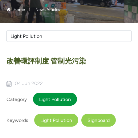
Home
News Articles
改善環評制度 管制光污染
04 Jun 2022
Category
Light Pollution
Keywords
Light Pollution
Signboard