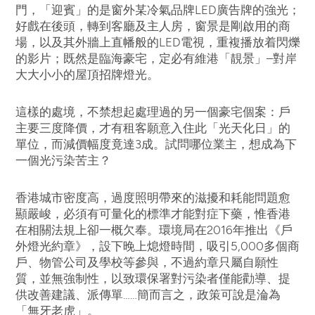
門，「迎賓」的是窗外某冷氣品牌LED廣告牌的強光；
好戲在後頭，轉到客廳及主人房，窗景是剛啟用的商
場，以及其外牆上直幡般的LED電視，重複播放着閃爍
的影片；既然是臨海豪宅，定必有維港「靚景」–對岸
大大小小的屋頂招牌燈光。
這樣的處境，不禁想起處理過的另一個豪宅個案：戶
主要三度降價，才有租客願意入住此「光天化日」的
單位，而減價幅度竟達3成。試問哪位業主，想成為下
一個光污染苦主？
香港城市密度高，過度照明帶來的滋擾和耗能問題愈
顯嚴峻，必須有可量化的標準才能對症下藥，惟香港
在相關法規上卻一概欠奉。環境局在2016年推出《戶
外燈光約章》，設下晚上熄燈時間，吸引5,000多個商
戶、物管公司及學校等參與，不過約章只屬自願性
質，並無強制性，以致環保署對污染者僅能勸導、提
供改善建議、派傳單……簡而言之，政策可說是淪為
「無牙老虎」。