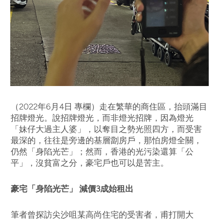
（2022年6月4日 專欄）走在繁華的商住區，抬頭滿目
招牌燈光。說招牌燈光，而非燈光招牌，因為燈光
「妹仔大過主人婆」，以奪目之勢光照四方，而受害
最深的，往往是旁邊的基層劏房戶，那怕房燈全關，
仍然「身陷光芒」；然而，香港的光污染還算「公
平」，沒貧富之分，豪宅戶也可以是苦主。
豪宅「身陷光芒」 減價3成始租出
筆者曾探訪尖沙咀某高尚住宅的受害者，甫打開大