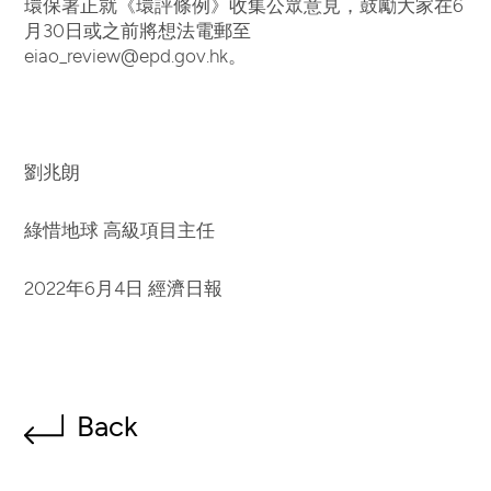
環保署正就《環評條例》收集公眾意見，鼓勵大家在6
月30日或之前將想法電郵至
eiao_review@epd.gov.hk
。
劉兆朗
綠惜地球 高級項目主任
2022年6月4日 經濟日報
Back