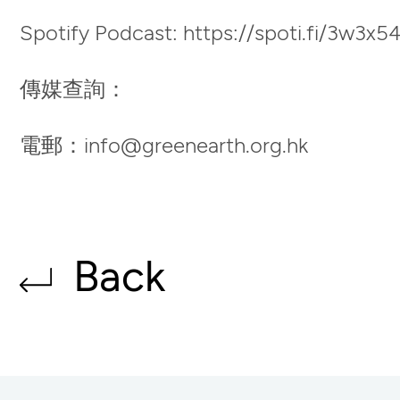
Spotify Podcast: https://spoti.fi/3w3x5
傳媒查詢：
電郵：
info@greenearth.org.hk
Back