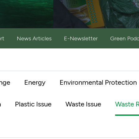
rt
News Articles
E-Newsletter
Green Podc
nge
Energy
Environmental Protection
n
Plastic lssue
Waste lssue
Waste R