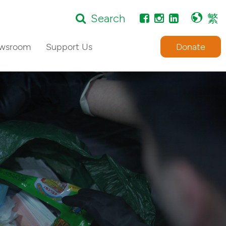
Search
繁
wsroom
Support Us
Donate