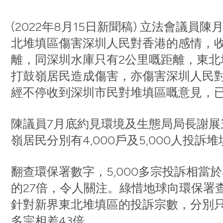
(2022年8月15日新聞稿) 立法會議員
北堆填區傷害深圳人民對香港的感情，
離，同深圳水庫只有2公里嘅距離，東
打鼓嶺居民造成傷害，亦傷害深圳人民對
經不停收到深圳市民對堆填區嘅意見，
陳議員7月底約見環境及生態局局長謝
嶺居民分別有4,000戶及5,000人投訴
翻查環保署數字，5,000多宗投訴相當於
的27倍，令人關注。綠惜地球向環保署
針對新界東北堆填區的投訴宗數，分別只有
多宗相差43倍。