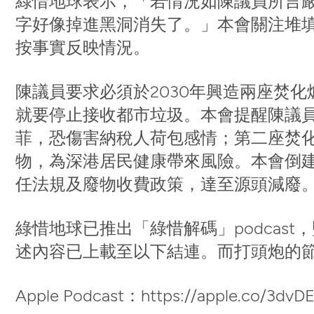
綠惜地球表示，「若情況如陳議員所言
字好像掉進黑洞消失了。」本會關注堆
按事實反映情況。
陳議員要求必須於2030年興造兩座焚
就要停止接收都市垃圾。本會提醒陳議
菲，恐傷害納稅人荷包感情；第二座焚
物，為深港居民健康帶來風險。本會倒
任法規及廢物收費政策，達至源頭減廢
綠惜地球已推出「綠惜解碼」podcas
述內容已上載至以下結連。而打頭炮的
Apple Podcast：https://apple.co/3dvD