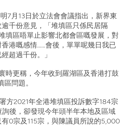
陳月明7月13日於立法會會議指出，新界東
收逾千份意見，「堆填區只係民居隔
北堆填區唔單止影響北都會區嘅發展，對
香港嘅感情……會後，單單呢幾日我已
已經超過千份。」
展寰時更稱，今年收到羅湖區及香港打鼓
堆填區問題。
署方2021年全港堆填區投訴數字184宗
查詢後，卻發現今年頭半年本地及區域
0宗及115宗，與陳議員所說的5,000