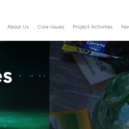
About Us
Core Issues
Project Activities
Ne
ct Us
es