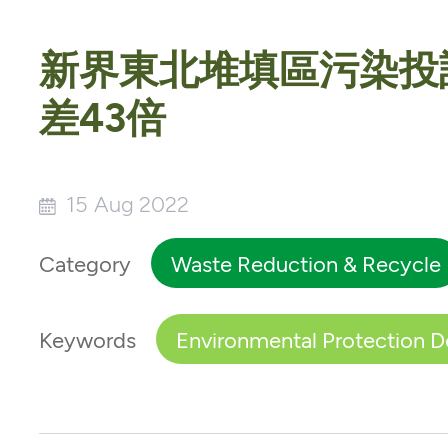
新界東北堆填區污染投訴宗
差43倍
15 Aug 2022
Category
Waste Reduction & Recycle
Keywords
Environmental Protection 