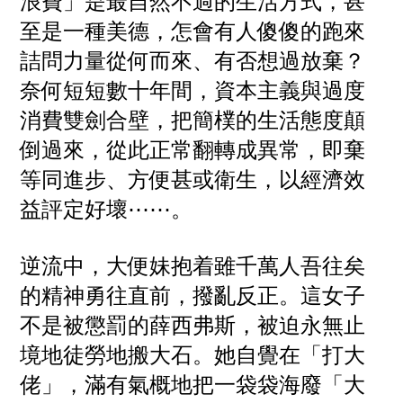
浪費」是最自然不過的生活方式，甚
至是一種美德，怎會有人傻傻的跑來
詰問力量從何而來、有否想過放棄？
奈何短短數十年間，資本主義與過度
消費雙劍合壁，把簡樸的生活態度顛
倒過來，從此正常翻轉成異常，即棄
等同進步、方便甚或衛生，以經濟效
益評定好壞⋯⋯。
逆流中，大便妹抱着雖千萬人吾往矣
的精神勇往直前，撥亂反正。這女子
不是被懲罰的薛西弗斯，被迫永無止
境地徒勞地搬大石。她自覺在「打大
佬」，滿有氣概地把一袋袋海廢「大