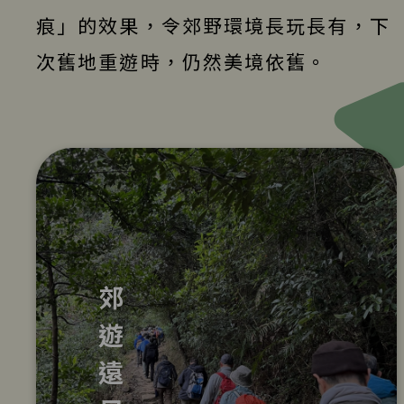
痕」的效果，令郊野環境長玩長有，下
次舊地重遊時，仍然美境依舊。
郊遊遠足