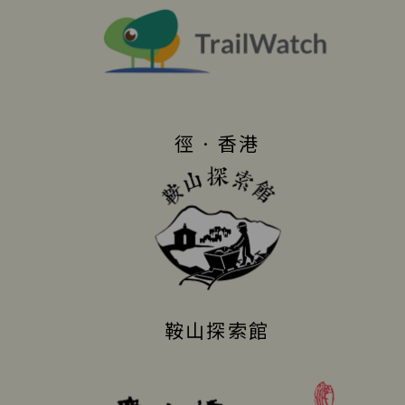
徑 · 香港
鞍山探索館