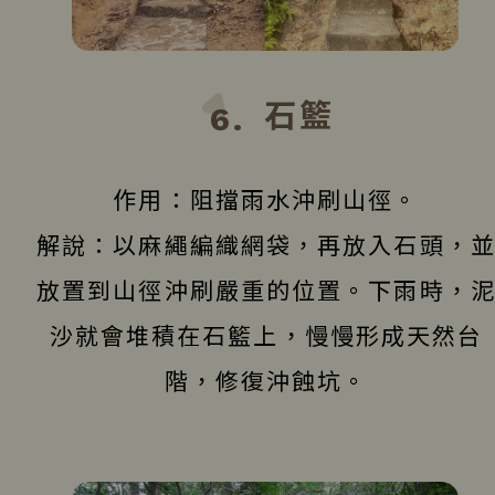
石籃
6.
作用：阻擋雨水沖刷山徑。
解說：以麻繩編織網袋，再放入石頭，
放置到山徑沖刷嚴重的位置。下雨時，
沙就會堆積在石籃上，慢慢形成天然台
階，修復沖蝕坑。