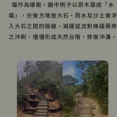
壩作為緩衝。圖中例子以原木築成「水
壩」，在後方堆放大石。雨水及沙土會
入大石之間的隙縫，減緩逕流對梯級兩
之沖刷，慢慢形成天然台階，修復沖溝