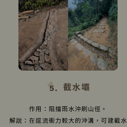
截水壩
5.
作用：阻擋雨水沖刷山徑。
解說：在逕流衝力較大的沖溝，可建截