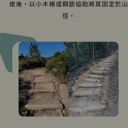
皮後，以小木樁或鋼筋協助將其固定於
徑。