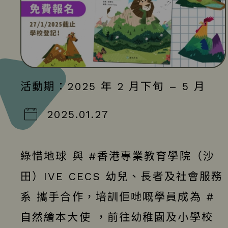
活動期：2025 年 2 月下旬 – 5 月
2025.01.27
綠惜地球 與
#香港專業教育學院
（沙
田）
IVE CECS 幼兒、長者及社會服務
系
攜手合作，培訓佢哋嘅學員成為
#
自然繪本大使
，前往幼稚園及小學校